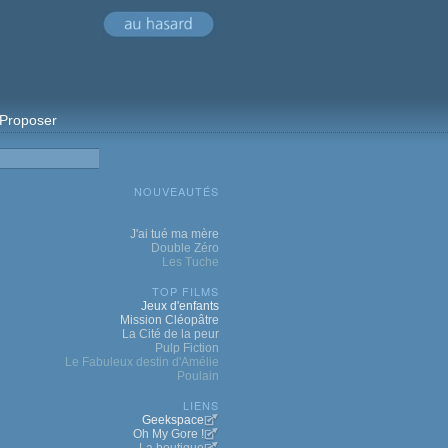
Proposer
NOUVEAUTÉS
J'ai tué ma mère
Double Zéro
Les Tuche
TOP FILMS
Jeux d'enfants
Mission Cléopâtre
La Cité de la peur
Pulp Fiction
Le Fabuleux destin d'Amélie
Poulain
LIENS
Geekspace
Oh My Gore !