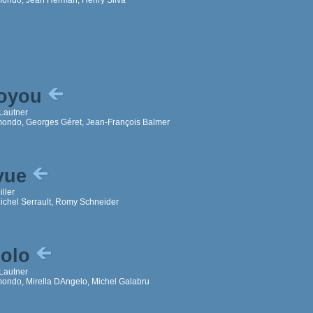
voyou
Lautner
ondo, Georges Géret, Jean-François Balmer
 vue
ller
Michel Serrault, Romy Schneider
nolo
Lautner
ondo, Mirella DAngelo, Michel Galabru