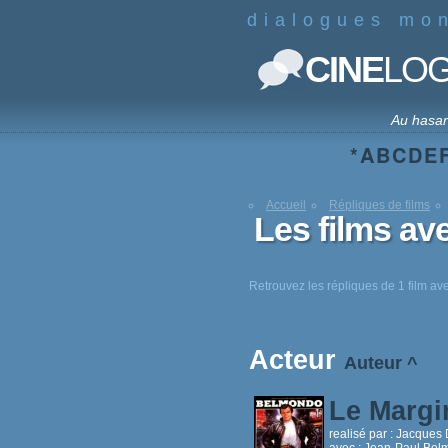
dialogues mo
CINE
LO
Au hasa
*
A
B
C
D
E
Accueil
Répliques de films
Les films a
Retrouvez les répliques de 1 film a
Acteur
Auteur
^
Le Margi
realisé par :
Jacques 
avec :
Jean-Paul Belm