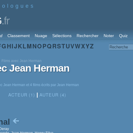
nologues
.fr
G
rd
Classement
Nuage
Sélections
Rechercher
Noter
Quiz
F
G
H
I
J
K
L
M
N
O
P
Q
R
S
T
U
V
W
X
Y
Z
Films avec Jean Herman
vec Jean Herman
vec Jean Herman et 4 films écrits par Jean Herman
ACTEUR (1)
AUTEUR (4)
|
nal
Deray
ondo, Jean Herman, Henry Silva