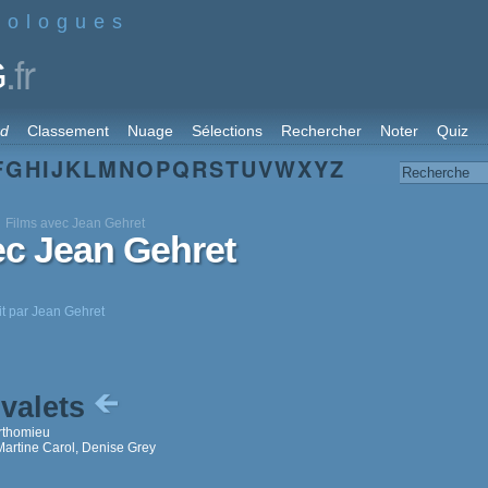
nologues
.fr
G
rd
Classement
Nuage
Sélections
Rechercher
Noter
Quiz
F
G
H
I
J
K
L
M
N
O
P
Q
R
S
T
U
V
W
X
Y
Z
Films avec Jean Gehret
ec Jean Gehret
it par Jean Gehret
 valets
rthomieu
Martine Carol, Denise Grey