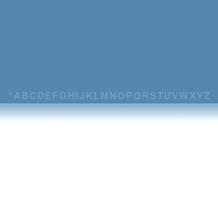
*
A
B
C
D
E
F
G
H
I
J
K
L
M
N
O
P
Q
R
S
T
U
V
W
X
Y
Z