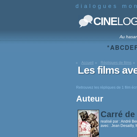
dialogues mo
CINE
LO
Au hasa
*
A
B
C
D
E
Accueil
Répliques de films
Les films av
Retrouvez les répliques de 1 film écr
Auteur
Carré de
realisé par :
André Be
avec :
Jean Desailly, 