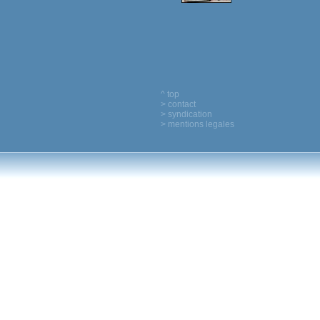
^ top
> contact
> syndication
> mentions legales