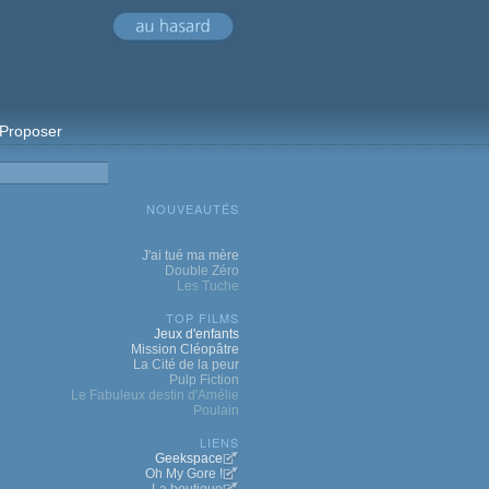
Proposer
NOUVEAUTÉS
J'ai tué ma mère
Double Zéro
Les Tuche
TOP FILMS
Jeux d'enfants
Mission Cléopâtre
La Cité de la peur
Pulp Fiction
Le Fabuleux destin d'Amélie
Poulain
LIENS
Geekspace
Oh My Gore !