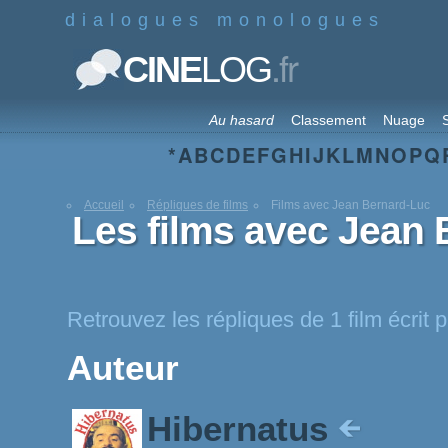
dialogues monologues
.fr
CINE
LOG
Au hasard
Classement
Nuage
S
*
A
B
C
D
E
F
G
H
I
J
K
L
M
N
O
P
Q
Accueil
Répliques de films
Films avec Jean Bernard-Luc
Les films avec Jean
Retrouvez les répliques de 1 film écrit
Auteur
Hibernatus