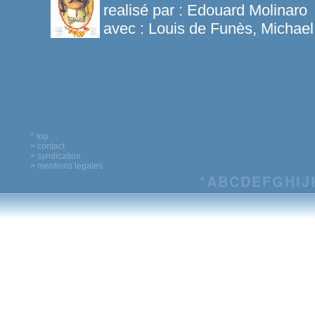
realisé par :
Edouard Molinaro
avec :
Louis de Funès, Michae
^ top
> contact
> syndication
> mentions legales
*
A
B
C
D
E
F
G
H
I
J