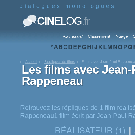
dialogues monologues
.fr
CINE
LOG
Au hasard
Classement
Nuage
S
*
A
B
C
D
E
F
G
H
I
J
K
L
M
N
O
P
Q
Accueil
Répliques de films
Films avec Jean-Paul Rappene
Les films avec Jean-
Rappeneau
Retrouvez les répliques de 1 film réali
Rappeneau1 film écrit par Jean-Paul 
RÉALISATEUR (1)
|