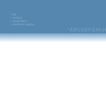
^ top
> contact
> syndication
> mentions legales
*
A
B
C
D
E
F
G
H
I
J