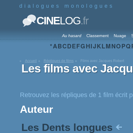
dialogues monologues
.fr
CINE
LOG
Au hasard
Classement
Nuage
S
*
A
B
C
D
E
F
G
H
I
J
K
L
M
N
O
P
Q
Accueil
Répliques de films
Films avec Jacques Robert
Les films avec Jacq
Retrouvez les répliques de 1 film écrit
Auteur
Les Dents longues