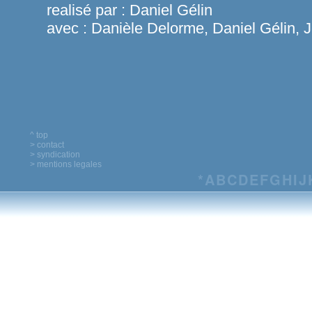
realisé par :
Daniel Gélin
avec :
Danièle Delorme, Daniel Gélin, 
^ top
> contact
> syndication
> mentions legales
*
A
B
C
D
E
F
G
H
I
J