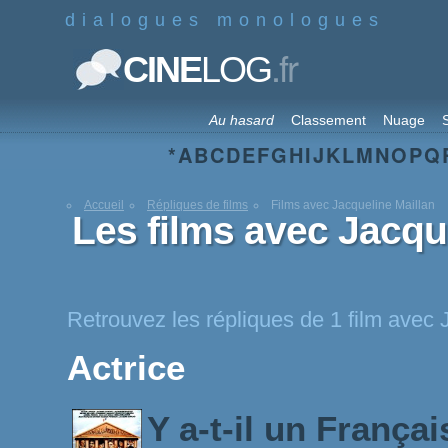
dialogues monologues
.fr
CINE
LOG
Au hasard
Classement
Nuage
S
*
A
B
C
D
E
F
G
H
I
J
K
L
M
N
O
P
Q
Accueil
Répliques de films
Films avec Jacqueline Maillan
Les films avec Jacqu
Retrouvez les répliques de 1 film avec 
Actrice
Y a-t-il un Françai