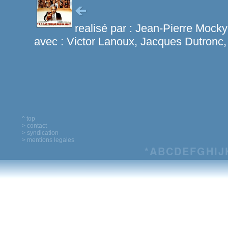
realisé par :
Jean-Pierre Mocky
avec :
Victor Lanoux, Jacques Dutronc,
^ top
> contact
> syndication
> mentions legales
*
A
B
C
D
E
F
G
H
I
J