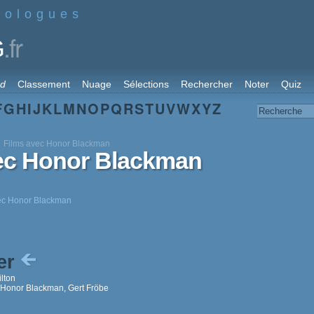
nologues
.fr
G
rd
Classement
Nuage
Sélections
Rechercher
Noter
Quiz
F
G
H
I
J
K
L
M
N
O
P
Q
R
S
T
U
V
W
X
Y
Z
Films avec Honor Blackman
vec Honor Blackman
vec Honor Blackman
er
lton
Honor Blackman, Gert Fröbe