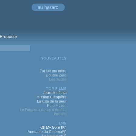
Proposer
NOUVEAUTÉS
J'ai tué ma mère
Double Zéro
Les Tuche
TOP FILMS
Jeux d'enfants
Mission Cléopâtre
La Cité de la peur
Pulp Fiction
Le Fabuleux destin d'Amélie
Poulain
LIENS
Oh My Gore !
Annuaire du Cinéma