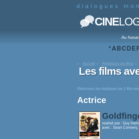
dialogues mo
CINE
LO
Au hasa
*
A
B
C
D
E
Accueil
Répliques de films
Les films a
Retrouvez les répliques de 1 film a
Actrice
Goldfing
realisé par :
Guy Hami
avec :
Sean Connery, 