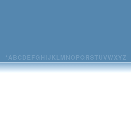
*
A
B
C
D
E
F
G
H
I
J
K
L
M
N
O
P
Q
R
S
T
U
V
W
X
Y
Z