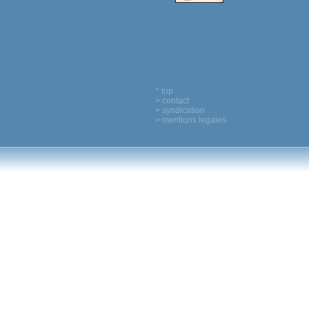
^ top
> contact
> syndication
> mentions legales