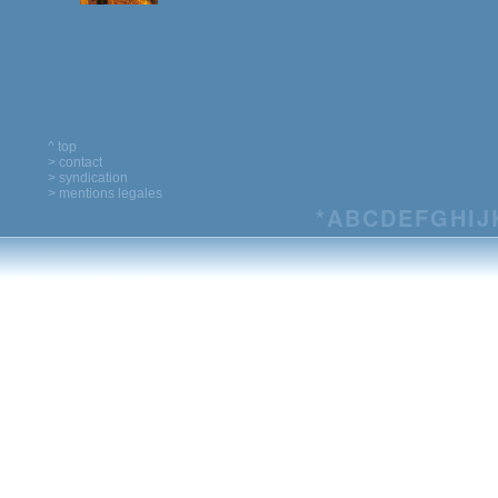
^ top
> contact
> syndication
> mentions legales
*
A
B
C
D
E
F
G
H
I
J