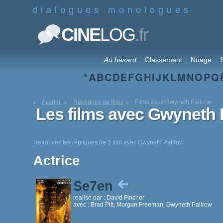
dialogues monologues
.fr
CINE
LOG
Au hasard
Classement
Nuage
S
*
A
B
C
D
E
F
G
H
I
J
K
L
M
N
O
P
Q
Accueil
Répliques de films
Films avec Gwyneth Paltrow
Les films avec Gwyneth 
Retrouvez les répliques de 1 film avec Gwyneth Paltrow
Actrice
Se7en
realisé par :
David Fincher
avec :
Brad Pitt, Morgan Freeman, Gwyneth Paltrow