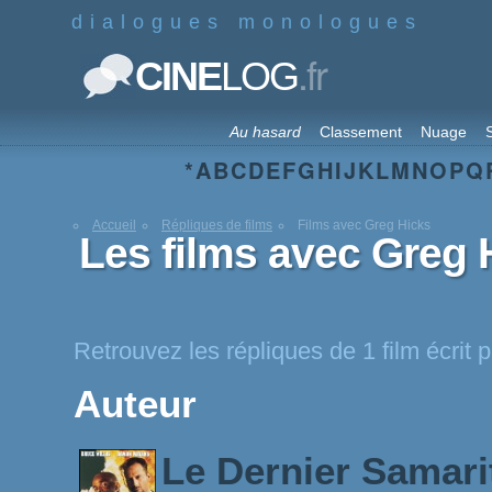
dialogues monologues
.fr
CINE
LOG
Au hasard
Classement
Nuage
S
*
A
B
C
D
E
F
G
H
I
J
K
L
M
N
O
P
Q
Accueil
Répliques de films
Films avec Greg Hicks
Les films avec Greg 
Retrouvez les répliques de 1 film écrit 
Auteur
Le Dernier Samari