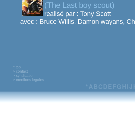
(The Last boy scout)
realisé par :
Tony Scott
avec :
Bruce Willis, Damon wayans, Ch
^ top
> contact
> syndication
> mentions legales
*
A
B
C
D
E
F
G
H
I
J