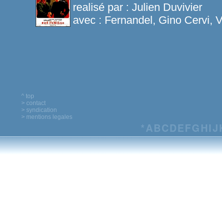
realisé par :
Julien Duvivier
avec :
Fernandel, Gino Cervi, V
^ top
> contact
> syndication
> mentions legales
*
A
B
C
D
E
F
G
H
I
J