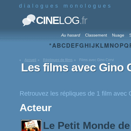
dialogues monologues
.fr
CINE
LOG
Au hasard
Classement
Nuage
S
*
A
B
C
D
E
F
G
H
I
J
K
L
M
N
O
P
Q
Accueil
Répliques de films
Films avec Gino Cervi
Les films avec Gino 
Retrouvez les répliques de 1 film avec 
Acteur
Le Petit Monde d