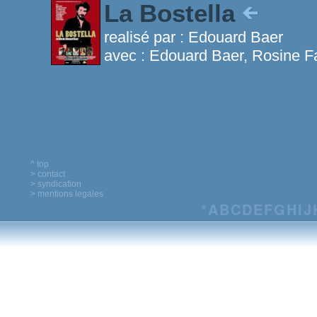
La Bostella
realisé par :
Edouard Baer
avec :
Edouard Baer, Rosine Fa
^ top
> contact
> syndication
> mentions legales
*
A
B
C
D
E
F
G
H
I
J