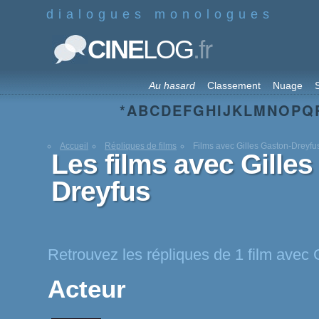
dialogues monologues
.fr
CINE
LOG
Au hasard
Classement
Nuage
S
*
A
B
C
D
E
F
G
H
I
J
K
L
M
N
O
P
Q
Accueil
Répliques de films
Films avec Gilles Gaston-Dreyfu
Les films avec Gilles
Dreyfus
Retrouvez les répliques de 1 film avec 
Acteur