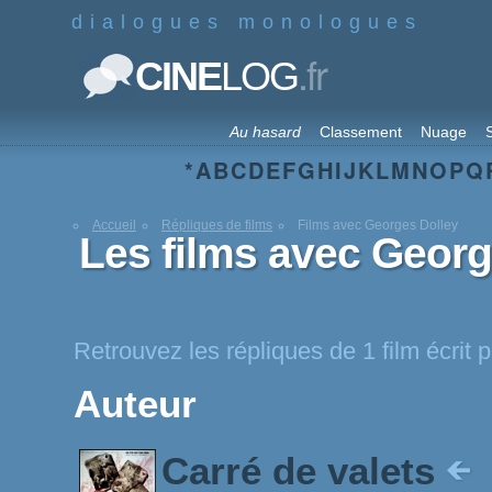
dialogues monologues
.fr
CINE
LOG
Au hasard
Classement
Nuage
S
*
A
B
C
D
E
F
G
H
I
J
K
L
M
N
O
P
Q
Accueil
Répliques de films
Films avec Georges Dolley
Les films avec Georg
Retrouvez les répliques de 1 film écrit
Auteur
Carré de valets