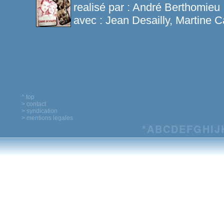
realisé par :
André Berthomieu
avec :
Jean Desailly, Martine C
^ top
> contact
> syndication
> mentions legales
*
A
B
C
D
E
F
G
H
I
J