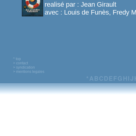
realisé par :
Jean Girault
avec :
Louis de Funès, Fredy M
^ top
> contact
> syndication
> mentions legales
*
A
B
C
D
E
F
G
H
I
J