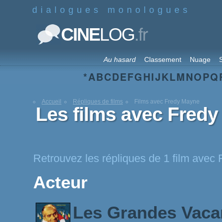
dialogues monologues
.fr
CINE
LOG
Au hasard
Classement
Nuage
S
*
A
B
C
D
E
F
G
H
I
J
K
L
M
N
O
P
Q
Accueil
Répliques de films
Films avec Fredy Mayne
Les films avec Fred
Retrouvez les répliques de 1 film avec
Acteur
Les Grandes Vac