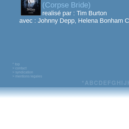
(Corpse Bride)
realisé par :
Tim Burton
avec :
Johnny Depp, Helena Bonham Ca
^ top
> contact
> syndication
> mentions legales
*
A
B
C
D
E
F
G
H
I
J