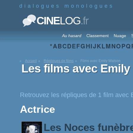
dialogues monologues
.fr
CINE
LOG
Au hasard
Classement
Nuage
S
*
A
B
C
D
E
F
G
H
I
J
K
L
M
N
O
P
Q
Accueil
Répliques de films
Films avec Emily Watson
Les films avec Emil
Retrouvez les répliques de 1 film avec
Actrice
Les Noces funèbr