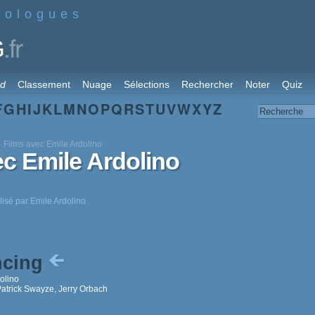
nologues
.fr
G
rd
Classement
Nuage
Sélections
Rechercher
Noter
Quiz
F
G
H
I
J
K
L
M
N
O
P
Q
R
S
T
U
V
W
X
Y
Z
Films avec Emile Ardolino
ec Emile Ardolino
lisé par Emile Ardolino
ncing
olino
Patrick Swayze, Jerry Orbach