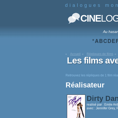
dialogues mo
CINE
LO
Au hasa
*
A
B
C
D
E
Accueil
Répliques de films
Les films av
Retrouvez les répliques de 1 film réa
Réalisateur
Dirty Da
realisé par :
Emile Ard
avec :
Jennifer Grey, 