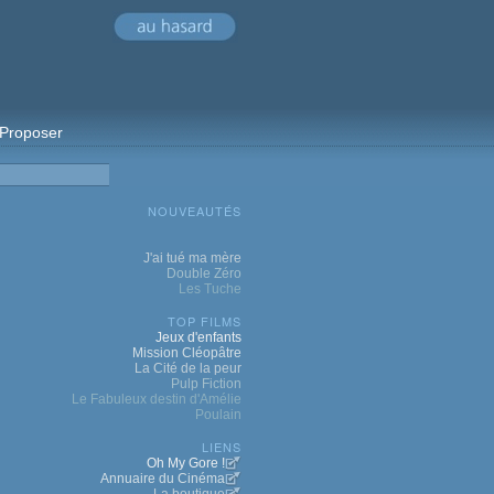
Proposer
NOUVEAUTÉS
J'ai tué ma mère
Double Zéro
Les Tuche
TOP FILMS
Jeux d'enfants
Mission Cléopâtre
La Cité de la peur
Pulp Fiction
Le Fabuleux destin d'Amélie
Poulain
LIENS
Oh My Gore !
Annuaire du Cinéma