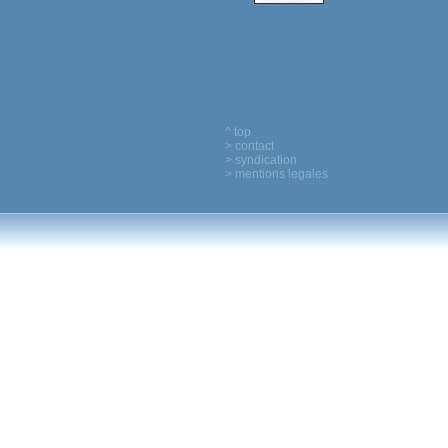
^ top
> contact
> syndication
> mentions legales