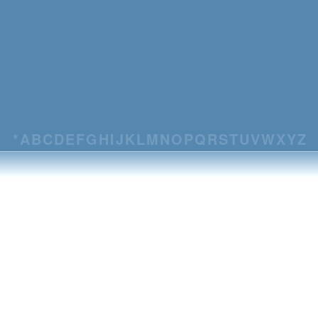
*
A
B
C
D
E
F
G
H
I
J
K
L
M
N
O
P
Q
R
S
T
U
V
W
X
Y
Z