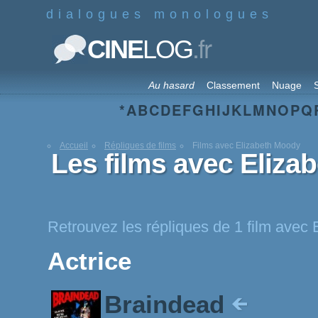
dialogues monologues
.fr
CINE
LOG
Au hasard
Classement
Nuage
S
*
A
B
C
D
E
F
G
H
I
J
K
L
M
N
O
P
Q
Accueil
Répliques de films
Films avec Elizabeth Moody
Les films avec Eliza
Retrouvez les répliques de 1 film avec
Actrice
Braindead