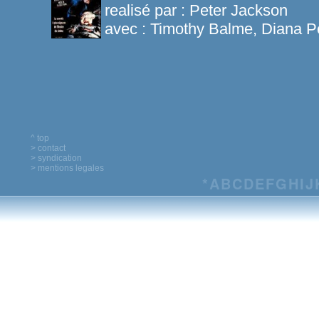
realisé par :
Peter Jackson
avec :
Timothy Balme, Diana P
^ top
> contact
> syndication
> mentions legales
*
A
B
C
D
E
F
G
H
I
J