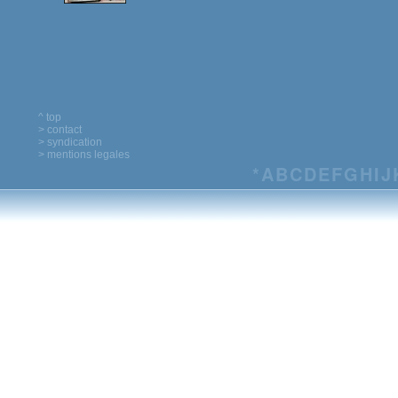
^ top
> contact
> syndication
> mentions legales
*
A
B
C
D
E
F
G
H
I
J