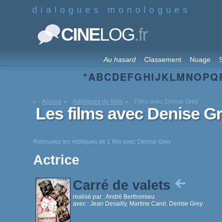
dialogues monologues
.fr
CINE
LOG
Au hasard
Classement
Nuage
S
*
A
B
C
D
E
F
G
H
I
J
K
L
M
N
O
P
Q
Accueil
Répliques de films
Films avec Denise Grey
Les films avec Denise G
Retrouvez les répliques de 1 film avec Denise Grey
Actrice
Carré de valets
realisé par :
André Berthomieu
avec :
Jean Desailly, Martine Carol, Denise Grey