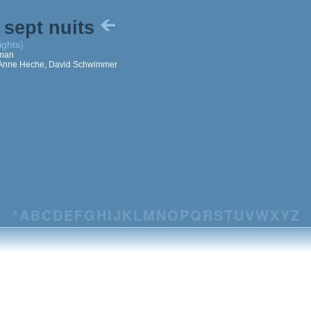
 sept nuits
ights)
tman
, Anne Heche, David Schwimmer
*
A
B
C
D
E
F
G
H
I
J
K
L
M
N
O
P
Q
R
S
T
U
V
W
X
Y
Z