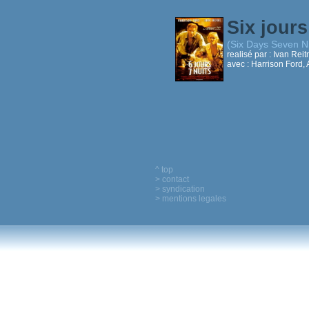
Six jours
(Six Days Seven N
realisé par :
Ivan Rei
avec :
Harrison Ford
^ top
> contact
> syndication
> mentions legales