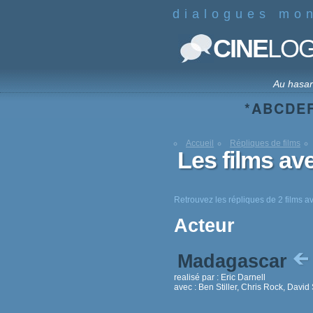
dialogues mo
CINE
LO
Au hasa
*
A
B
C
D
E
Accueil
Répliques de films
Les films a
Retrouvez les répliques de 2 films
Acteur
Madagascar
realisé par :
Eric Darnell
avec :
Ben Stiller, Chris Rock, Davi