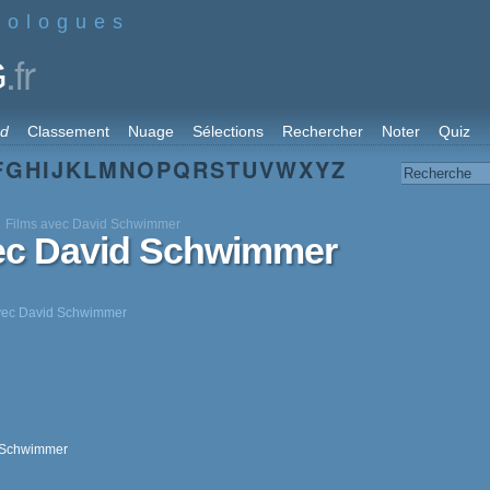
nologues
.fr
G
rd
Classement
Nuage
Sélections
Rechercher
Noter
Quiz
F
G
H
I
J
K
L
M
N
O
P
Q
R
S
T
U
V
W
X
Y
Z
Films avec David Schwimmer
vec David Schwimmer
 avec David Schwimmer
d Schwimmer