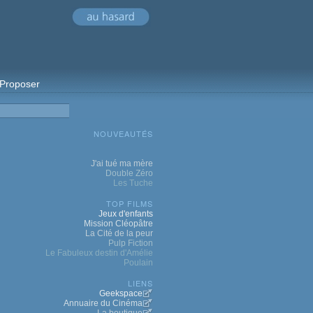
Proposer
NOUVEAUTÉS
J'ai tué ma mère
Double Zéro
Les Tuche
TOP FILMS
Jeux d'enfants
Mission Cléopâtre
La Cité de la peur
Pulp Fiction
Le Fabuleux destin d'Amélie
Poulain
LIENS
Geekspace
Annuaire du Cinéma