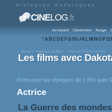
dialogues monologues
.fr
CINE
LOG
Au hasard
Classement
Nuage
S
*
A
B
C
D
E
F
G
H
I
J
K
L
M
N
O
P
Q
Accueil
Répliques de films
Films avec Dakota Fanning
Les films avec Dako
Retrouvez les répliques de 1 film avec
Actrice
La Guerre des monde