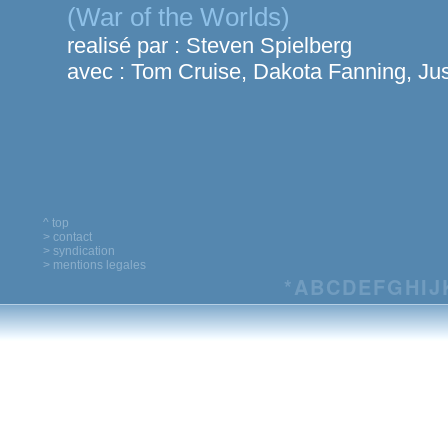
(War of the Worlds)
realisé par :
Steven Spielberg
avec :
Tom Cruise, Dakota Fanning, Jus
^ top
> contact
> syndication
> mentions legales
*
A
B
C
D
E
F
G
H
I
J