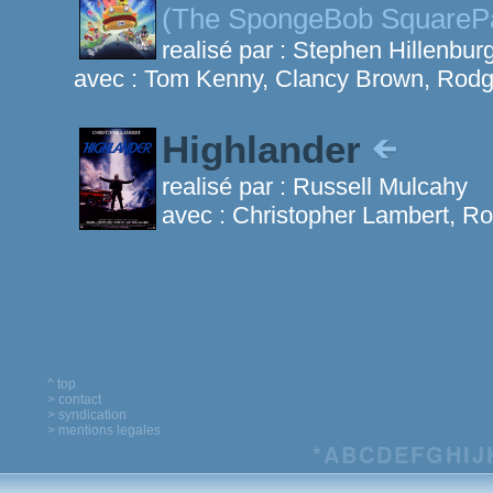
(The SpongeBob SquarePa
realisé par :
Stephen Hillenbur
avec :
Tom Kenny, Clancy Brown, Rod
Highlander
realisé par :
Russell Mulcahy
avec :
Christopher Lambert, R
^ top
> contact
> syndication
> mentions legales
*
A
B
C
D
E
F
G
H
I
J