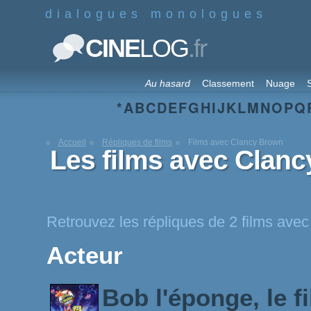
dialogues monologues
.fr
CINE
LOG
Au hasard
Classement
Nuage
S
*
A
B
C
D
E
F
G
H
I
J
K
L
M
N
O
P
Q
Accueil
Répliques de films
Films avec Clancy Brown
Les films avec Clan
Retrouvez les répliques de 2 films ave
Acteur
Bob l'éponge, le f