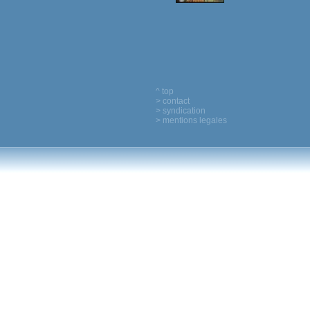
^ top
> contact
> syndication
> mentions legales