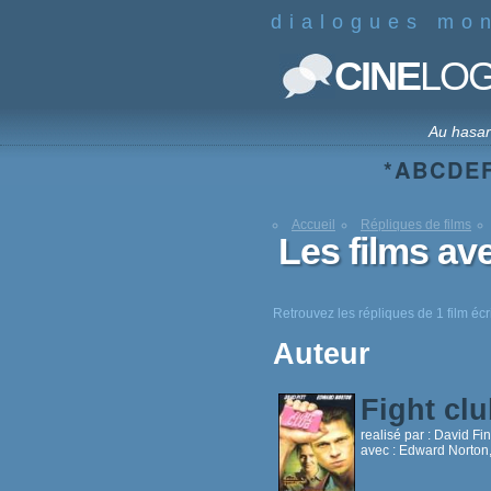
dialogues mo
CINE
LO
Au hasa
*
A
B
C
D
E
Accueil
Répliques de films
Les films av
Retrouvez les répliques de 1 film éc
Auteur
Fight cl
realisé par :
David Fi
avec :
Edward Norton,