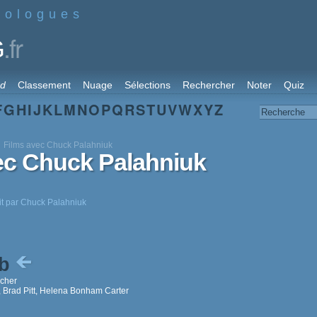
nologues
.fr
G
rd
Classement
Nuage
Sélections
Rechercher
Noter
Quiz
F
G
H
I
J
K
L
M
N
O
P
Q
R
S
T
U
V
W
X
Y
Z
Films avec Chuck Palahniuk
ec Chuck Palahniuk
rit par Chuck Palahniuk
ub
ncher
 Brad Pitt, Helena Bonham Carter