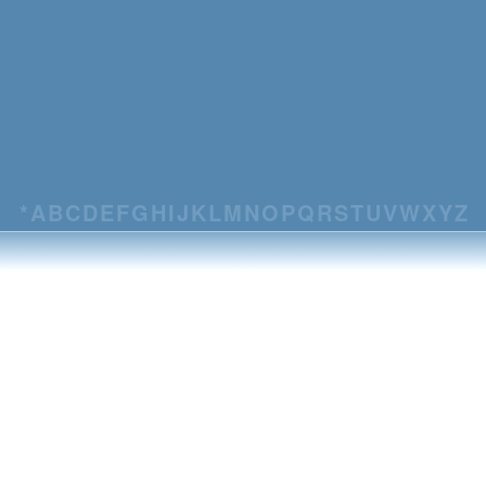
*
A
B
C
D
E
F
G
H
I
J
K
L
M
N
O
P
Q
R
S
T
U
V
W
X
Y
Z