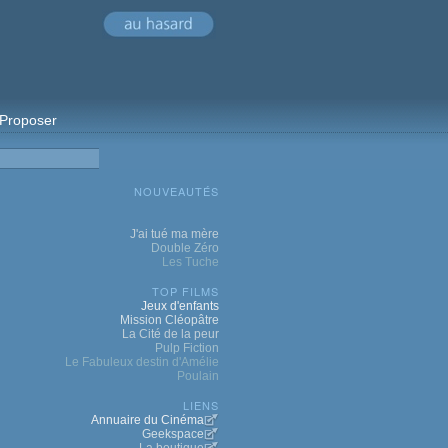
Proposer
NOUVEAUTÉS
J'ai tué ma mère
Double Zéro
Les Tuche
TOP FILMS
Jeux d'enfants
Mission Cléopâtre
La Cité de la peur
Pulp Fiction
Le Fabuleux destin d'Amélie
Poulain
LIENS
Annuaire du Cinéma
Geekspace