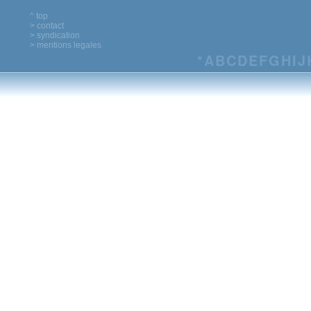
^ top
> contact
> syndication
> mentions legales
*
A
B
C
D
E
F
G
H
I
J