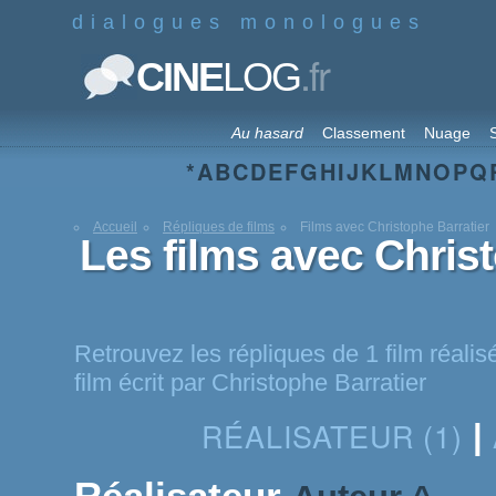
dialogues monologues
.fr
CINE
LOG
Au hasard
Classement
Nuage
S
*
A
B
C
D
E
F
G
H
I
J
K
L
M
N
O
P
Q
Accueil
Répliques de films
Films avec Christophe Barratier
Les films avec Chris
Retrouvez les répliques de 1 film réalis
film écrit par Christophe Barratier
RÉALISATEUR (1)
|
Réalisateur