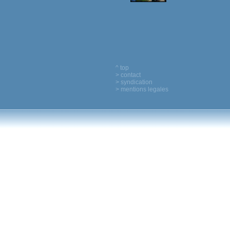
^ top
> contact
> syndication
> mentions legales