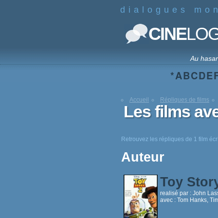
dialogues mo
CINE
LO
Au hasa
*
A
B
C
D
E
Accueil
Répliques de films
Les films av
Retrouvez les répliques de 1 film éc
Auteur
Toy Stor
realisé par :
John Las
avec :
Tom Hanks, Tim