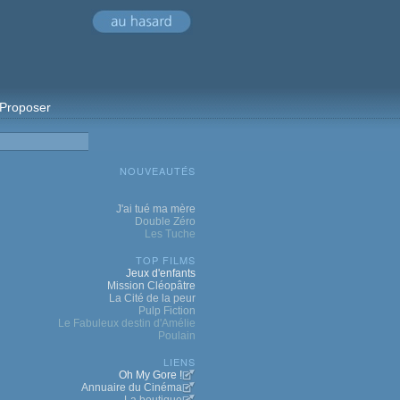
Proposer
NOUVEAUTÉS
J'ai tué ma mère
Double Zéro
Les Tuche
TOP FILMS
Jeux d'enfants
Mission Cléopâtre
La Cité de la peur
Pulp Fiction
Le Fabuleux destin d'Amélie
Poulain
LIENS
Oh My Gore !
Annuaire du Cinéma