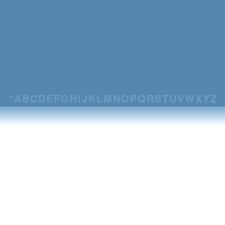
*
A
B
C
D
E
F
G
H
I
J
K
L
M
N
O
P
Q
R
S
T
U
V
W
X
Y
Z