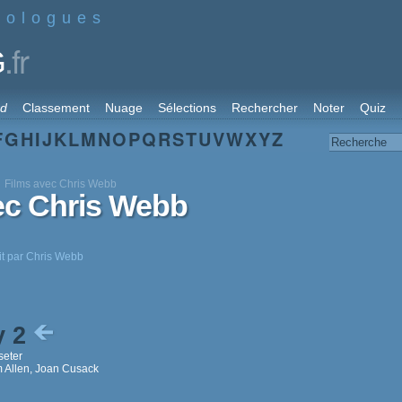
nologues
.fr
G
rd
Classement
Nuage
Sélections
Rechercher
Noter
Quiz
F
G
H
I
J
K
L
M
N
O
P
Q
R
S
T
U
V
W
X
Y
Z
Films avec Chris Webb
ec Chris Webb
rit par Chris Webb
y 2
seter
 Allen, Joan Cusack