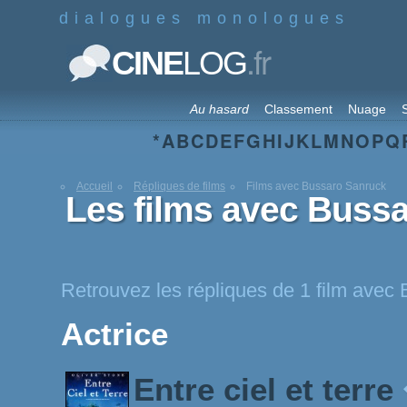
dialogues monologues
.fr
CINE
LOG
Au hasard
Classement
Nuage
S
*
A
B
C
D
E
F
G
H
I
J
K
L
M
N
O
P
Q
Accueil
Répliques de films
Films avec Bussaro Sanruck
Les films avec Buss
Retrouvez les répliques de 1 film avec
Actrice
Entre ciel et terre