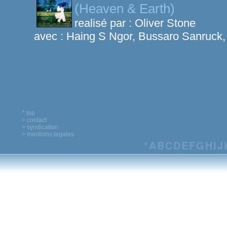
(Heaven & Earth)
realisé par :
Oliver Stone
avec :
Haing S Ngor, Bussaro Sanruck,
^ top
> contact
> syndication
> mentions legales
*
A
B
C
D
E
F
G
H
I
J