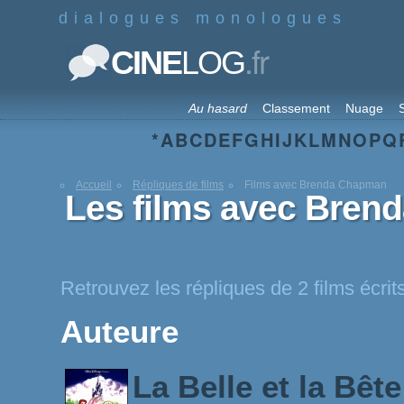
dialogues monologues
.fr
CINE
LOG
Au hasard
Classement
Nuage
S
*
A
B
C
D
E
F
G
H
I
J
K
L
M
N
O
P
Q
Accueil
Répliques de films
Films avec Brenda Chapman
Les films avec Bre
Retrouvez les répliques de 2 films écr
Auteure
La Belle et la Bêt