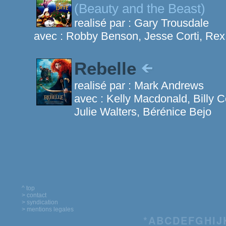
(Beauty and the Beast)
realisé par :
Gary Trousdale
avec :
Robby Benson, Jesse Corti, Rex
Rebelle
realisé par :
Mark Andrews
avec :
Kelly Macdonald, Billy
Julie Walters, Bérénice Bejo
^ top
> contact
> syndication
> mentions legales
*
A
B
C
D
E
F
G
H
I
J