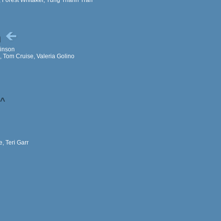
n
vinson
 Tom Cruise, Valeria Golino
^
, Teri Garr