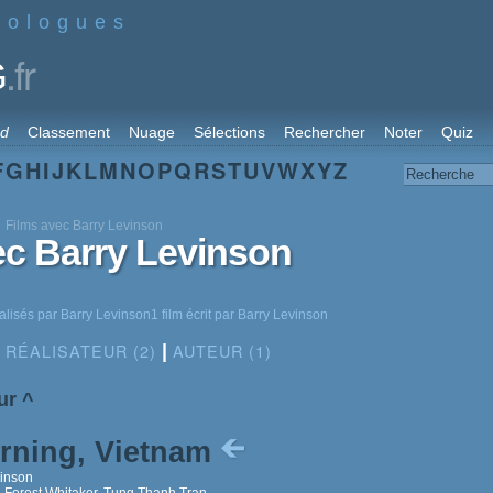
nologues
.fr
G
rd
Classement
Nuage
Sélections
Rechercher
Noter
Quiz
F
G
H
I
J
K
L
M
N
O
P
Q
R
S
T
U
V
W
X
Y
Z
Films avec Barry Levinson
ec Barry Levinson
alisés par Barry Levinson1 film écrit par Barry Levinson
RÉALISATEUR (2)
AUTEUR (1)
|
ur
^
rning, Vietnam
vinson
, Forest Whitaker, Tung Thanh Tran