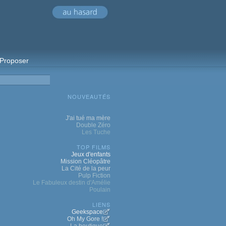
Proposer
NOUVEAUTÉS
J'ai tué ma mère
Double Zéro
Les Tuche
TOP FILMS
Jeux d'enfants
Mission Cléopâtre
La Cité de la peur
Pulp Fiction
Le Fabuleux destin d'Amélie
Poulain
LIENS
Geekspace
Oh My Gore !