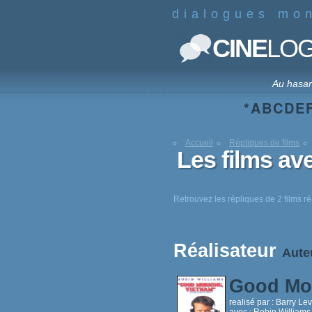
dialogues mo
CINE
LO
Au hasa
*
A
B
C
D
E
Accueil
Répliques de films
Les films av
Retrouvez les répliques de 2 films ré
Réalisateur
Aute
Good Mo
realisé par :
Barry Le
avec :
Robin Williams