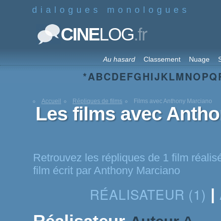
dialogues monologues
.fr
CINE
LOG
Au hasard
Classement
Nuage
S
*
A
B
C
D
E
F
G
H
I
J
K
L
M
N
O
P
Q
Accueil
Répliques de films
Films avec Anthony Marciano
Les films avec Anth
Retrouvez les répliques de 1 film réali
film écrit par Anthony Marciano
RÉALISATEUR (1)
|
Réalisateur