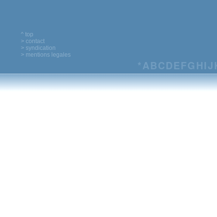
^ top
> contact
> syndication
> mentions legales
*
A
B
C
D
E
F
G
H
I
J