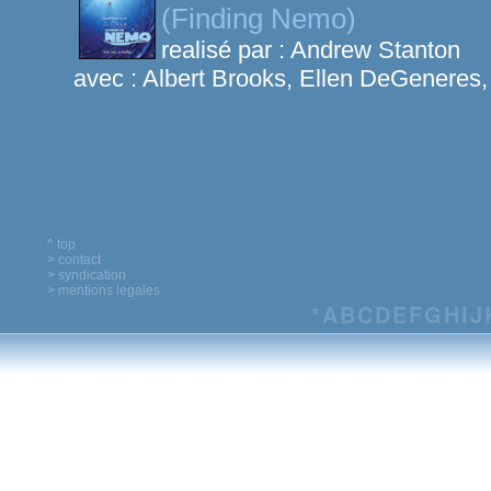
(Finding Nemo)
realisé par :
Andrew Stanton
avec :
Albert Brooks, Ellen DeGeneres,
^ top
> contact
> syndication
> mentions legales
*
A
B
C
D
E
F
G
H
I
J