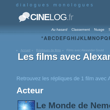
dialogues monologues
.fr
CINE
LOG
Au hasard
Classement
Nuage
S
*
A
B
C
D
E
F
G
H
I
J
K
L
M
N
O
P
Q
Accueil
Répliques de films
Films avec Alexander Gould
Les films avec Alexa
Retrouvez les répliques de 1 film avec
Acteur
Le Monde de Ne