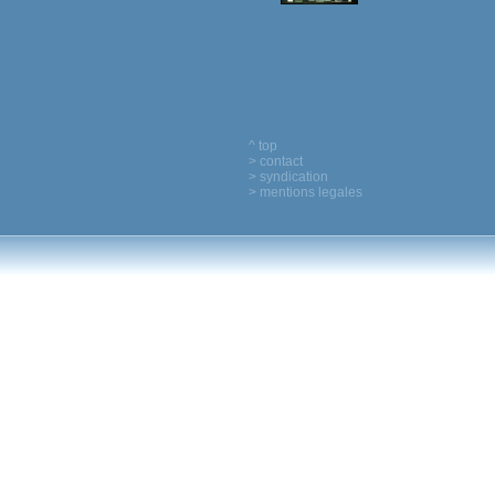
^ top
> contact
> syndication
> mentions legales