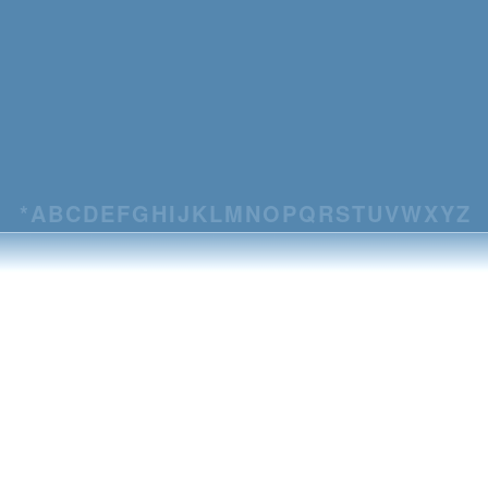
*
A
B
C
D
E
F
G
H
I
J
K
L
M
N
O
P
Q
R
S
T
U
V
W
X
Y
Z