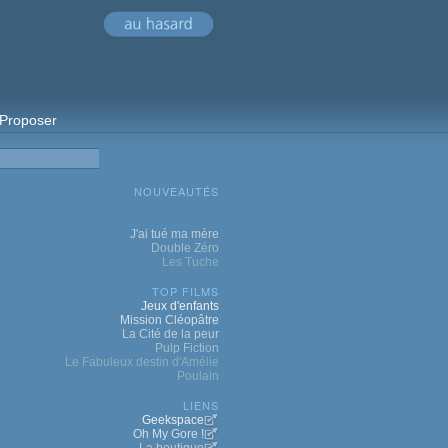
Proposer
NOUVEAUTÉS
J'ai tué ma mère
Double Zéro
Les Tuche
TOP FILMS
Jeux d'enfants
Mission Cléopâtre
La Cité de la peur
Pulp Fiction
Le Fabuleux destin d'Amélie
Poulain
LIENS
Geekspace
Oh My Gore !