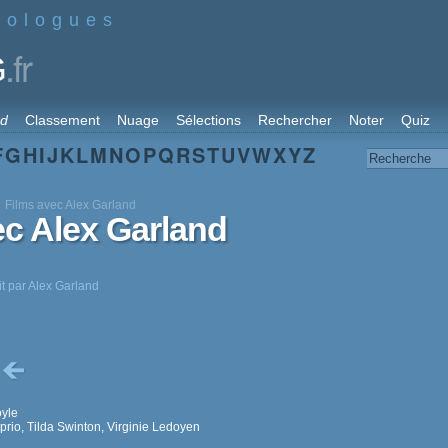
nologues
.fr
G
rd
Classement
Nuage
Sélections
Rechercher
Noter
Quiz
F
G
H
I
J
K
L
M
N
O
P
Q
R
S
T
U
V
W
X
Y
Z
Films avec Alex Garland
ec Alex Garland
it par Alex Garland
e
yle
rio, Tilda Swinton, Virginie Ledoyen