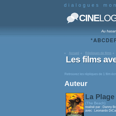
dialogues mo
CINE
LO
Au hasa
*
A
B
C
D
E
Accueil
Répliques de films
Les films av
Retrouvez les répliques de 1 film écr
Auteur
La Plag
(The Beach)
realisé par :
Danny Bo
avec :
Leonardo DiCap