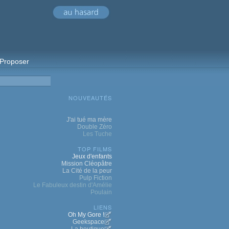
Proposer
NOUVEAUTÉS
J'ai tué ma mère
Double Zéro
Les Tuche
TOP FILMS
Jeux d'enfants
Mission Cléopâtre
La Cité de la peur
Pulp Fiction
Le Fabuleux destin d'Amélie
Poulain
LIENS
Oh My Gore !
Geekspace