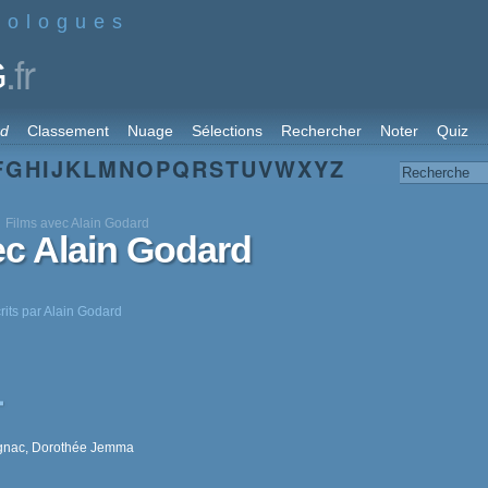
nologues
.fr
G
rd
Classement
Nuage
Sélections
Rechercher
Noter
Quiz
F
G
H
I
J
K
L
M
N
O
P
Q
R
S
T
U
V
W
X
Y
Z
Films avec Alain Godard
ec Alain Godard
rits par Alain Godard
ugnac, Dorothée Jemma