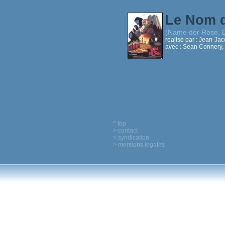
Le Nom 
(Name der Rose, 
realisé par :
Jean-Jac
avec :
Sean Connery, C
^ top
> contact
> syndication
> mentions legales