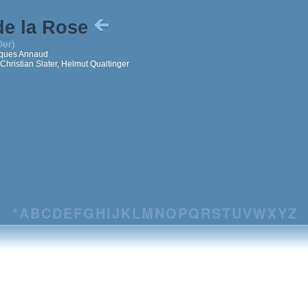
de la Rose
Der)
ques Annaud
hristian Slater, Helmut Qualtinger
*
A
B
C
D
E
F
G
H
I
J
K
L
M
N
O
P
Q
R
S
T
U
V
W
X
Y
Z