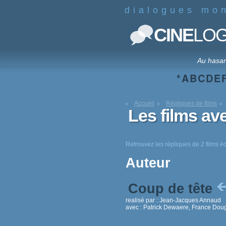
dialogues mo
CINE
LO
Au hasa
*
A
B
C
D
E
Accueil
Répliques de films
Les films av
Retrouvez les répliques de 2 films éc
Auteur
Coup de tête
realisé par :
Jean-Jacques Annaud
avec :
Patrick Dewaere, France Do