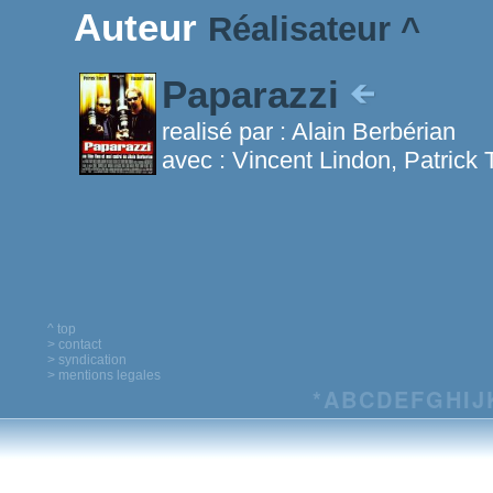
Auteur
Réalisateur
^
Paparazzi
realisé par :
Alain Berbérian
avec :
Vincent Lindon, Patrick T
^ top
> contact
> syndication
> mentions legales
*
A
B
C
D
E
F
G
H
I
J