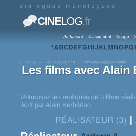
dialogues monologues
.fr
CINE
LOG
Au hasard
Classement
Nuage
S
*
A
B
C
D
E
F
G
H
I
J
K
L
M
N
O
P
Q
Accueil
Répliques de films
Films avec Alain Berbérian
Les films avec Alain
Retrouvez les répliques de 3 films réali
écrit par Alain Berbérian
RÉALISATEUR (3)
|
Réalisateur